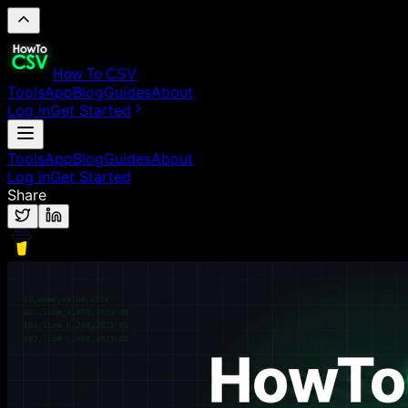
How To CSV
Tools
App
Blog
Guides
About
Log in
Get Started
Tools
App
Blog
Guides
About
Log in
Get Started
Share