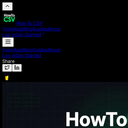
How To CSV
Tools
App
Blog
Guides
About
Log in
Get Started
Tools
App
Blog
Guides
About
Log in
Get Started
Share