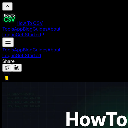
How To CSV
Tools
App
Blog
Guides
About
Log in
Get Started
Tools
App
Blog
Guides
About
Log in
Get Started
Share