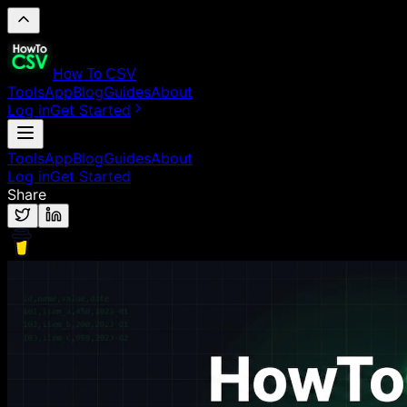
How To CSV
Tools
App
Blog
Guides
About
Log in
Get Started
Tools
App
Blog
Guides
About
Log in
Get Started
Share