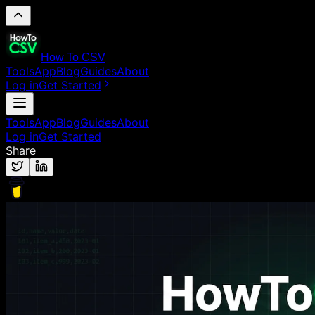
How To CSV
Tools
App
Blog
Guides
About
Log in
Get Started
Tools
App
Blog
Guides
About
Log in
Get Started
Share