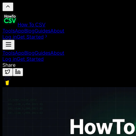
How To CSV
Tools
App
Blog
Guides
About
Log in
Get Started
Tools
App
Blog
Guides
About
Log in
Get Started
Share