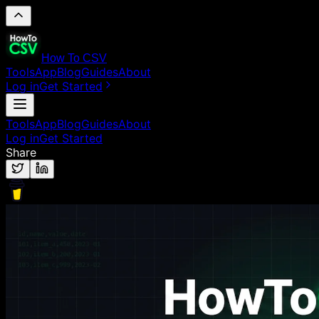
How To CSV
Tools
App
Blog
Guides
About
Log in
Get Started
Tools
App
Blog
Guides
About
Log in
Get Started
Share