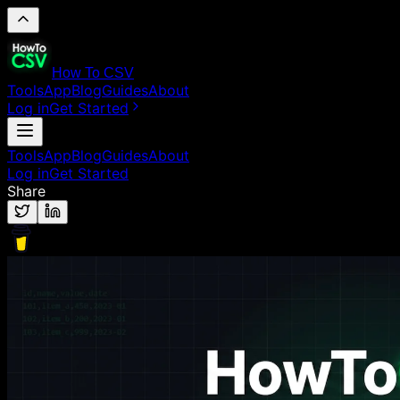
How To CSV
Tools
App
Blog
Guides
About
Log in
Get Started
Tools
App
Blog
Guides
About
Log in
Get Started
Share