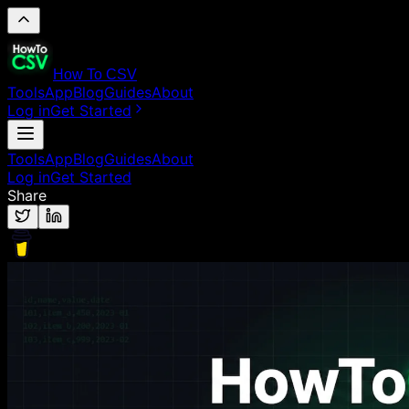
How To CSV
Tools
App
Blog
Guides
About
Log in
Get Started
Tools
App
Blog
Guides
About
Log in
Get Started
Share