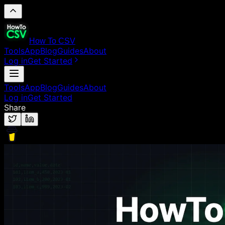
How To CSV
Tools
App
Blog
Guides
About
Log in
Get Started
Tools
App
Blog
Guides
About
Log in
Get Started
Share