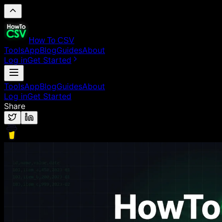
How To CSV
Tools
App
Blog
Guides
About
Log in
Get Started
Tools
App
Blog
Guides
About
Log in
Get Started
Share