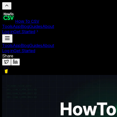
How To CSV
Tools
App
Blog
Guides
About
Log in
Get Started
Tools
App
Blog
Guides
About
Log in
Get Started
Share