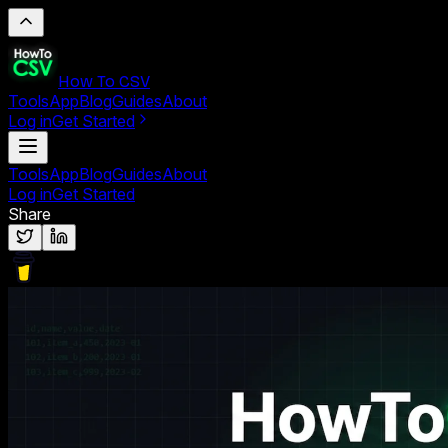
How To CSV
Tools
App
Blog
Guides
About
Log in
Get Started
Tools
App
Blog
Guides
About
Log in
Get Started
Share