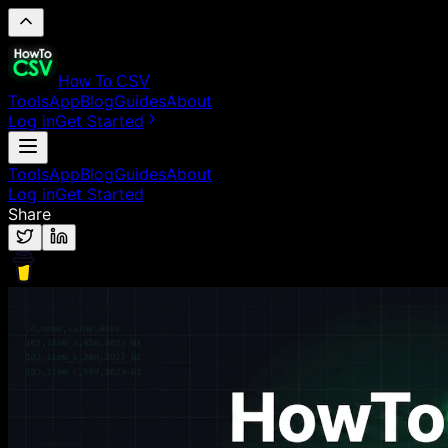
How To CSV
Tools
App
Blog
Guides
About
Log in
Get Started
Tools
App
Blog
Guides
About
Log in
Get Started
Share