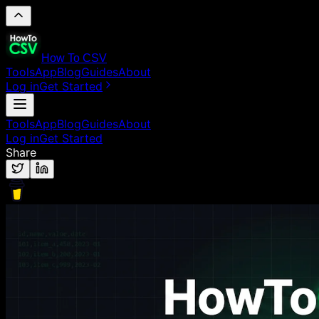
How To CSV
Tools
App
Blog
Guides
About
Log in
Get Started
Tools
App
Blog
Guides
About
Log in
Get Started
Share