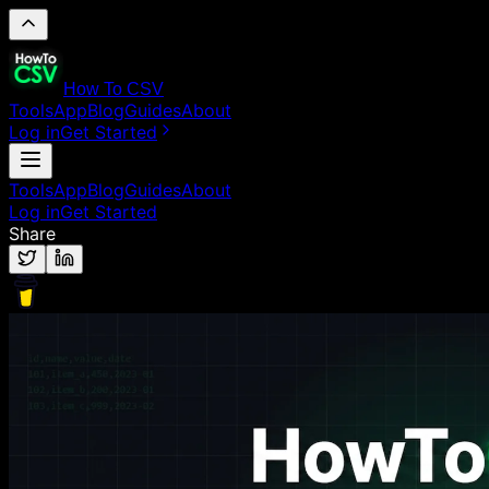
How To CSV
Tools
App
Blog
Guides
About
Log in
Get Started
Tools
App
Blog
Guides
About
Log in
Get Started
Share