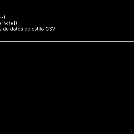
)
--
)
e hoja]
s de datos de estilo CSV