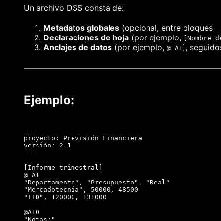
Un archivo DSS consta de:
Metadatos globales
(opcional, entre bloques
-
Declaraciones de hoja
(por ejemplo,
[Nombre d
Anclajes de datos
(por ejemplo,
), seguido
@ A1
Ejemplo:
---

proyecto: Previsión Financiera

versión: 2.1

---

[Informe trimestral]

@ A1

"Departamento", "Presupuesto", "Real"

"Mercadotecnia", 50000, 48500

"I+D", 120000, 131000

@A10

"Notas:"
