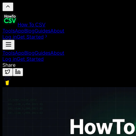
How To CSV
Tools
App
Blog
Guides
About
Log in
Get Started
Tools
App
Blog
Guides
About
Log in
Get Started
Share