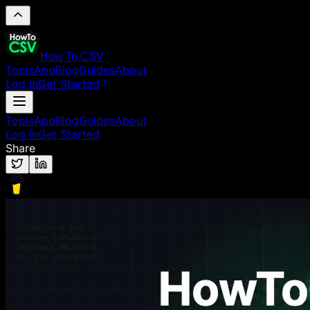
How To CSV
Tools
App
Blog
Guides
About
Log in
Get Started
Tools
App
Blog
Guides
About
Log in
Get Started
Share