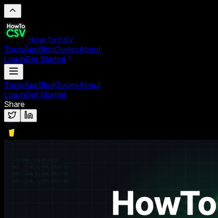
How To CSV
Tools
App
Blog
Guides
About
Log in
Get Started
Tools
App
Blog
Guides
About
Log in
Get Started
Share