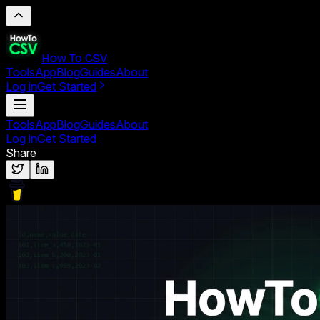
How To CSV
Tools
App
Blog
Guides
About
Log in
Get Started
Tools
App
Blog
Guides
About
Log in
Get Started
Share