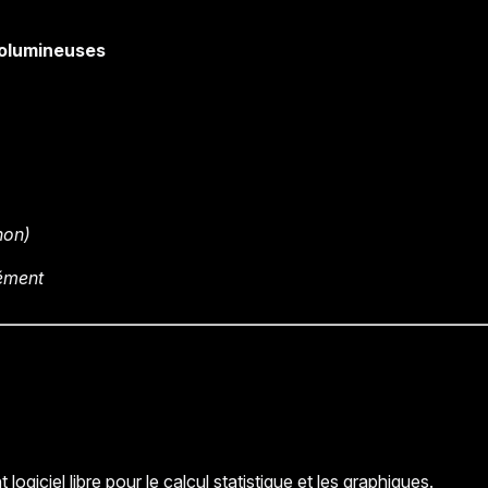
volumineuses
hon)
nément
iciel libre pour le calcul statistique et les graphiques.