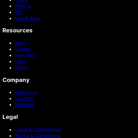
Pricing
API
Install App
Resources
Blog
Guides
Features
FAQs
Why?
Company
About Us
Contact
Reviews
Legal
Legal & Compliance
Terms & Conditions