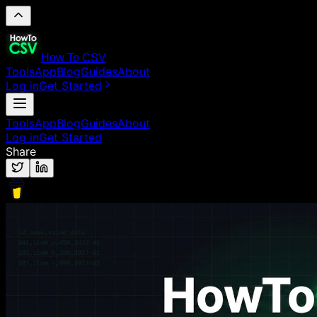
How To CSV
Tools
App
Blog
Guides
About
Log in
Get Started
Tools
App
Blog
Guides
About
Log in
Get Started
Share