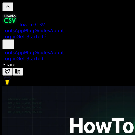
How To CSV
Tools
App
Blog
Guides
About
Log in
Get Started
Tools
App
Blog
Guides
About
Log in
Get Started
Share