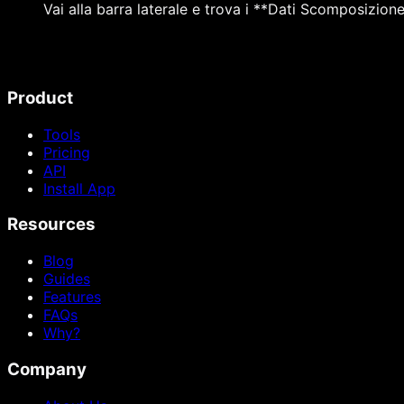
Vai alla barra laterale e trova i **Dati Scomposizion
Product
Tools
Pricing
API
Install App
Resources
Blog
Guides
Features
FAQs
Why?
Company