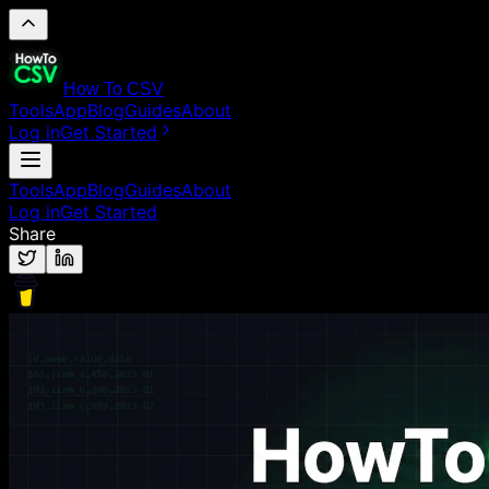
How To CSV
Tools
App
Blog
Guides
About
Log in
Get Started
Tools
App
Blog
Guides
About
Log in
Get Started
Share