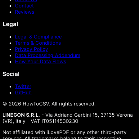
Contact
Reviews
Legal
Legal & Compliance
Terms & Conditions
Privacy Policy
Data Processing Addendum
How Your Data Flows
Social
Twitter
GitHub
©
2026
HowToCSV
. All rights reserved.
LINEGON S.R.L.
- Via Adriano Garbini 15, 37135 Verona
(VR), Italy - VAT IT05114530230
Not affiliated with iLovePDF or any other third-party
services. All trademarks belong to their respective