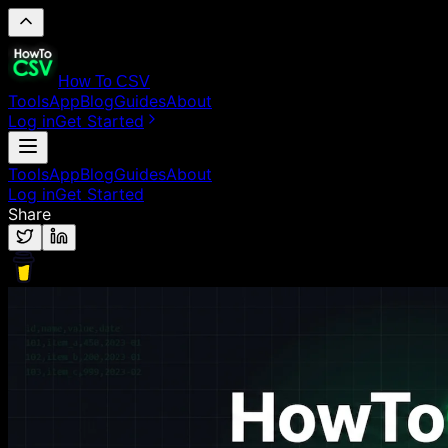
How To CSV
Tools
App
Blog
Guides
About
Log in
Get Started
Tools
App
Blog
Guides
About
Log in
Get Started
Share