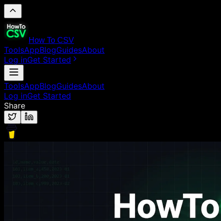
How To CSV
Tools
App
Blog
Guides
About
Log in
Get Started
Tools
App
Blog
Guides
About
Log in
Get Started
Share