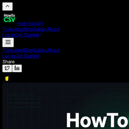
How To CSV
Tools
App
Blog
Guides
About
Log in
Get Started
Tools
App
Blog
Guides
About
Log in
Get Started
Share