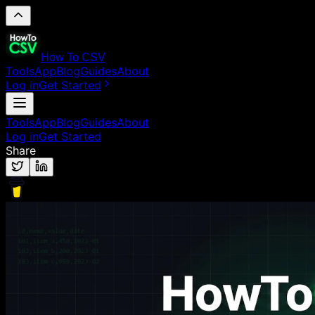
How To CSV
Tools
App
Blog
Guides
About
Log in
Get Started
Tools
App
Blog
Guides
About
Log in
Get Started
Share