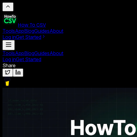
How To CSV
Tools
App
Blog
Guides
About
Log in
Get Started
Tools
App
Blog
Guides
About
Log in
Get Started
Share