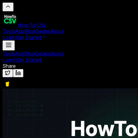
How To CSV
Tools
App
Blog
Guides
About
Log in
Get Started
Tools
App
Blog
Guides
About
Log in
Get Started
Share