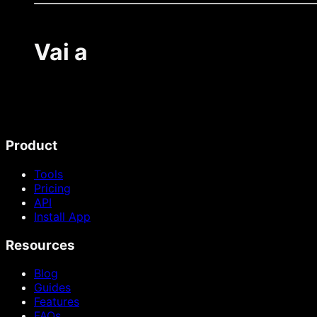
Vai a
Product
Tools
Pricing
API
Install App
Resources
Blog
Guides
Features
FAQs