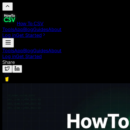
How To CSV
Tools
App
Blog
Guides
About
Log in
Get Started
Tools
App
Blog
Guides
About
Log in
Get Started
Share