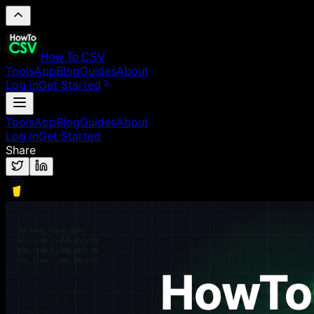
How To CSV
Tools
App
Blog
Guides
About
Log in
Get Started
Tools
App
Blog
Guides
About
Log in
Get Started
Share