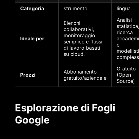
Categoria
strumento
lingua
Analisi
Elenchi
statistica
collaborativi,
ricerca
monitoraggio
Ideale per
accadem
semplice e flussi
e
di lavoro basati
modellist
su cloud.
compless
Gratuito
Abbonamento
Prezzi
(Open
gratuito/aziendale
Source)
Esplorazione di Fogli
Google