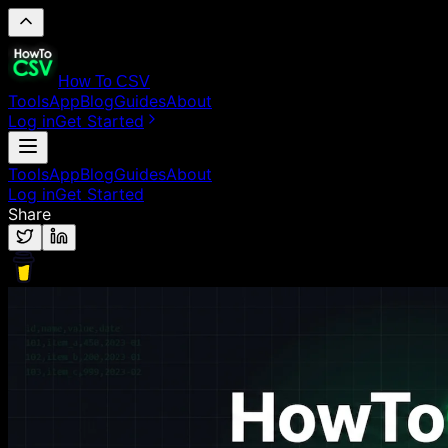
How To CSV
Tools
App
Blog
Guides
About
Log in
Get Started
Tools
App
Blog
Guides
About
Log in
Get Started
Share