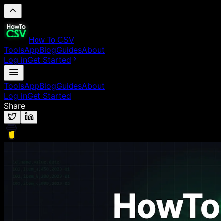
How To CSV
Tools
App
Blog
Guides
About
Log in
Get Started
Tools
App
Blog
Guides
About
Log in
Get Started
Share