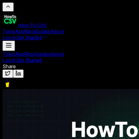
How To CSV
Tools
App
Blog
Guides
About
Log in
Get Started
Tools
App
Blog
Guides
About
Log in
Get Started
Share