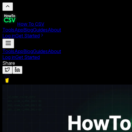
How To CSV
Tools
App
Blog
Guides
About
Log in
Get Started
Tools
App
Blog
Guides
About
Log in
Get Started
Share