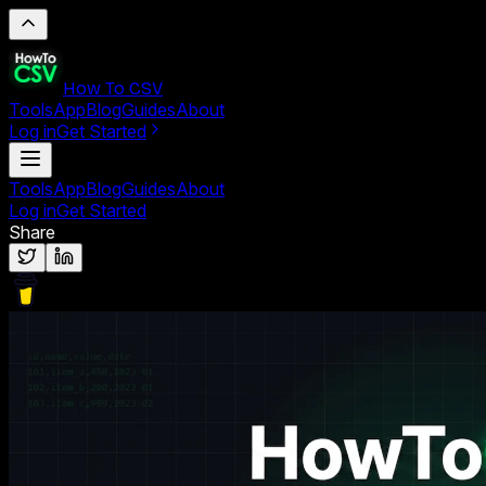
How To CSV
Tools
App
Blog
Guides
About
Log in
Get Started
Tools
App
Blog
Guides
About
Log in
Get Started
Share