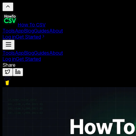
How To CSV
Tools
App
Blog
Guides
About
Log in
Get Started
Tools
App
Blog
Guides
About
Log in
Get Started
Share