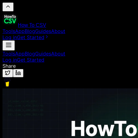
How To CSV
Tools
App
Blog
Guides
About
Log in
Get Started
Tools
App
Blog
Guides
About
Log in
Get Started
Share