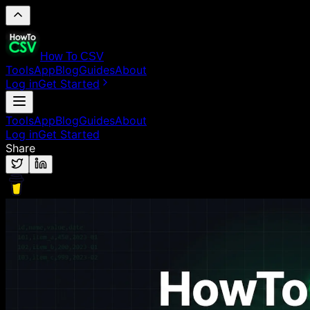
How To CSV
Tools
App
Blog
Guides
About
Log in
Get Started
Tools
App
Blog
Guides
About
Log in
Get Started
Share