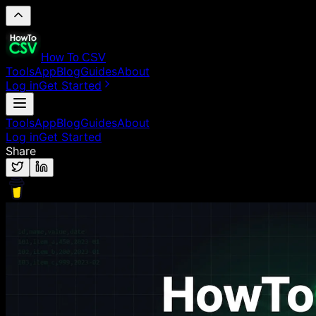
How To CSV
Tools
App
Blog
Guides
About
Log in
Get Started
Tools
App
Blog
Guides
About
Log in
Get Started
Share