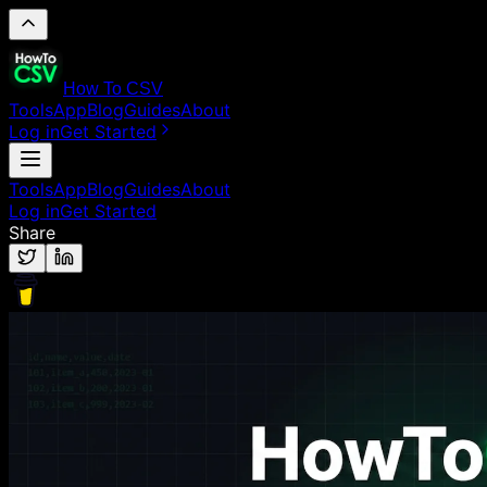
How To CSV
Tools
App
Blog
Guides
About
Log in
Get Started
Tools
App
Blog
Guides
About
Log in
Get Started
Share