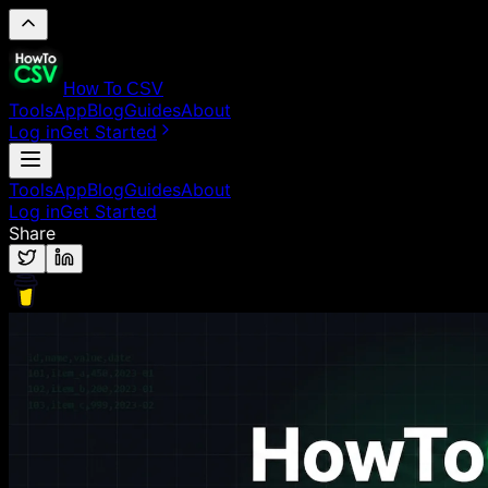
How To CSV
Tools
App
Blog
Guides
About
Log in
Get Started
Tools
App
Blog
Guides
About
Log in
Get Started
Share