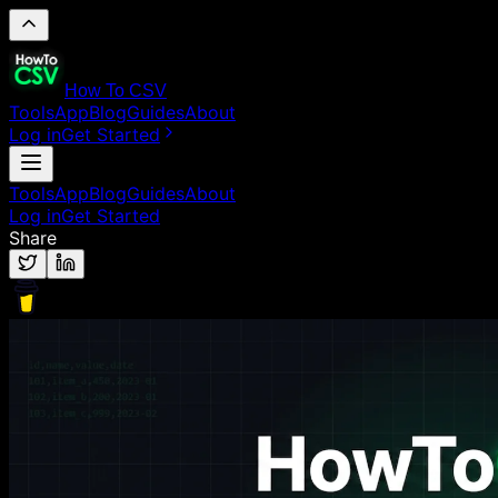
How To CSV
Tools
App
Blog
Guides
About
Log in
Get Started
Tools
App
Blog
Guides
About
Log in
Get Started
Share