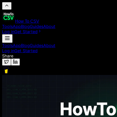
How To CSV
Tools
App
Blog
Guides
About
Log in
Get Started
Tools
App
Blog
Guides
About
Log in
Get Started
Share