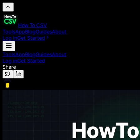
How To CSV
Tools
App
Blog
Guides
About
Log in
Get Started
Tools
App
Blog
Guides
About
Log in
Get Started
Share