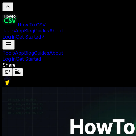
How To CSV
Tools
App
Blog
Guides
About
Log in
Get Started
Tools
App
Blog
Guides
About
Log in
Get Started
Share