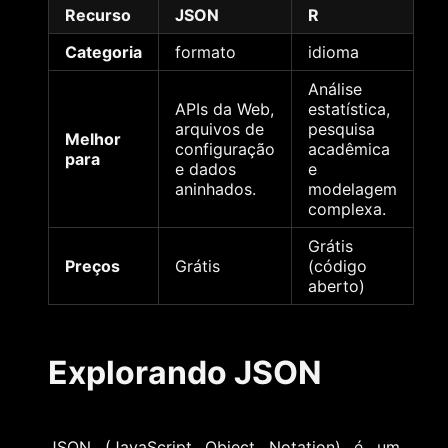
Recurso
JSON
R
Categoria
formato
idioma
Análise
APIs da Web,
estatística,
arquivos de
pesquisa
Melhor
configuração
acadêmica
para
e dados
e
aninhados.
modelagem
complexa.
Grátis
Preços
Grátis
(código
aberto)
Explorando JSON
JSON (JavaScript Object Notation) é um