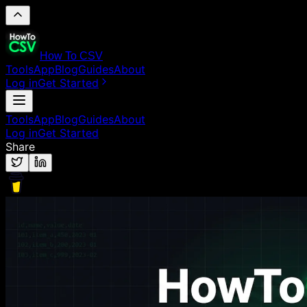
How To CSV
Tools
App
Blog
Guides
About
Log in
Get Started
Tools
App
Blog
Guides
About
Log in
Get Started
Share