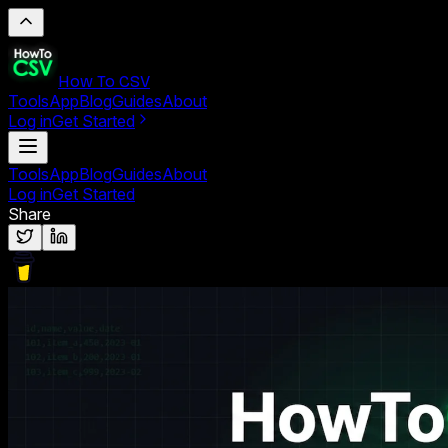
How To CSV
Tools
App
Blog
Guides
About
Log in
Get Started
Tools
App
Blog
Guides
About
Log in
Get Started
Share