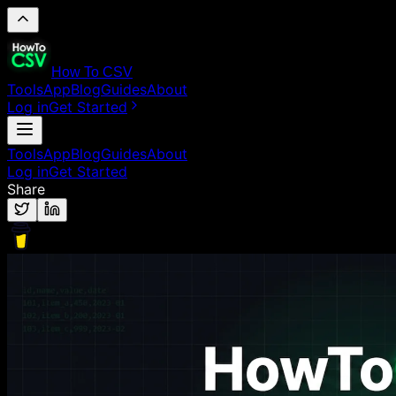
How To CSV
Tools
App
Blog
Guides
About
Log in
Get Started
Tools
App
Blog
Guides
About
Log in
Get Started
Share