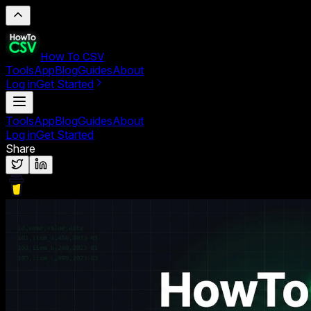
How To CSV
Tools
App
Blog
Guides
About
Log in
Get Started
Tools
App
Blog
Guides
About
Log in
Get Started
Share